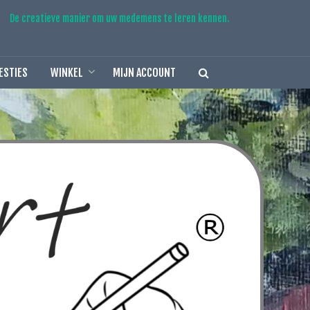
De creatieve manier om uw medemens te leren kennen.
ESTIES
WINKEL
MIJN ACCOUNT