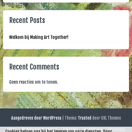
Recent Posts
Welkom bij Making Art Together!
Recent Comments
Geen reacties om te tonen.
Aangedreven door WordPress
|
Thema:
Trusted
door UXL Themes
Home
Making Art Together
Galerijen
Workshops
Cursussen
Cookies helpen ons bij het leveren van onze diensten. Door